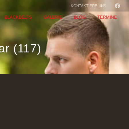
KONTAKTIERE UNS
BLACKBELTS
GALERIE
BLOG
TERMINE
r (117)