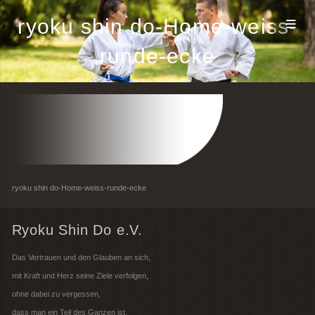
ryoku shin do-Home-weiss-
runde-ecke
ryoku shin do-Home-weiss-runde-ecke
Ryoku Shin Do e.V.
Das Vertrauen und den Glauben an sich,
mit Kraft und Herz seine Ziele verfolgen,
ohne dabei zu vergessen,
dass man ein Teil des Ganzen ist.