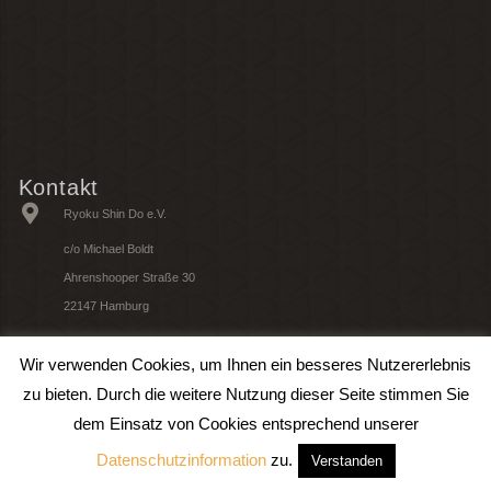
Kontakt
Ryoku Shin Do e.V.
c/o Michael Boldt
Ahrenshooper Straße 30
22147 Hamburg
Wir verwenden Cookies, um Ihnen ein besseres Nutzererlebnis
© 2019 All Rights Reserved. Ryoku Shin Do e.V. |
Impressum
|
Datenschutz
zu bieten. Durch die weitere Nutzung dieser Seite stimmen Sie
dem Einsatz von Cookies entsprechend unserer
Datenschutzinformation
zu.
Verstanden