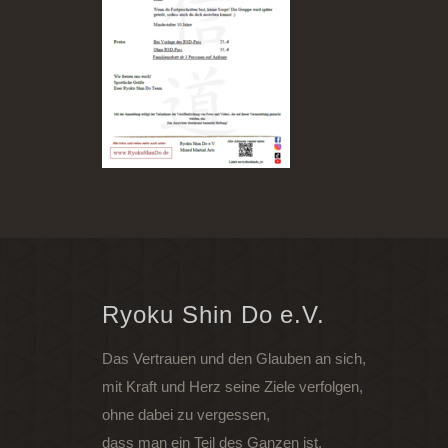
Ryoku Shin Do e.V.
Das Vertrauen und den Glauben an sich,
mit Kraft und Herz seine Ziele verfolgen,
ohne dabei zu vergessen,
dass man ein Teil des Ganzen ist.