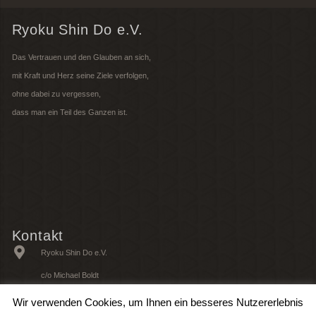
Ryoku Shin Do e.V.
Das Vertrauen und den Glauben an sich,
mit Kraft und Herz seine Ziele verfolgen,
ohne dabei zu vergessen,
dass man ein Teil des Ganzen ist.
Kontakt
Ryoku Shin Do e.V.
c/o Michael Boldt
Ahrenshooper Straße 30
Wir verwenden Cookies, um Ihnen ein besseres Nutzererlebnis
22147 Hamburg